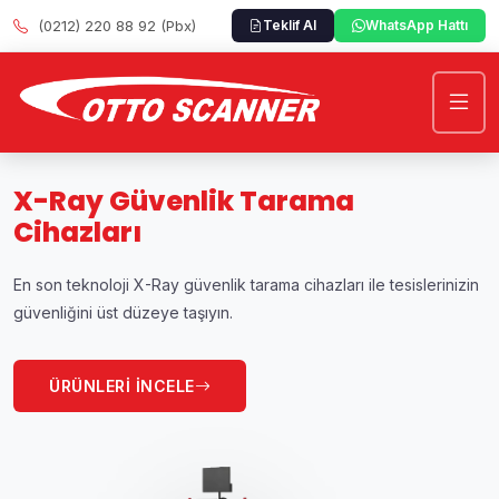
(0212) 220 88 92 (Pbx)
Teklif Al
WhatsApp Hattı
 Güvenlik Tarama
Metal 
ları
OttoS
loji X-Ray güvenlik tarama cihazları ile tesislerinizin
Metal Tipi 
 üst düzeye taşıyın.
düzeye çıka
LERİ İNCELE
ÜRÜN