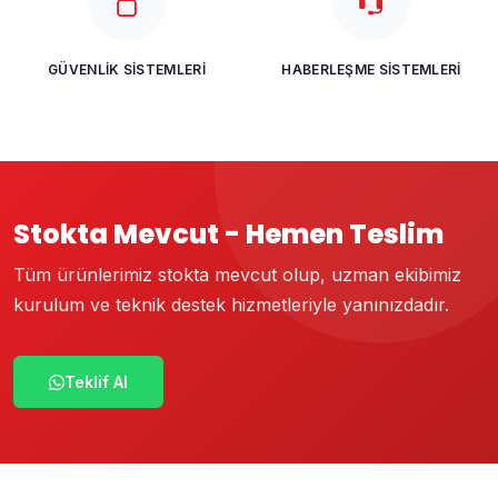
GÜVENLIK SISTEMLERI
HABERLEŞME SISTEMLERI
Stokta Mevcut - Hemen Teslim
Tüm ürünlerimiz stokta mevcut olup, uzman ekibimiz
kurulum ve teknik destek hizmetleriyle yanınızdadır.
Teklif Al